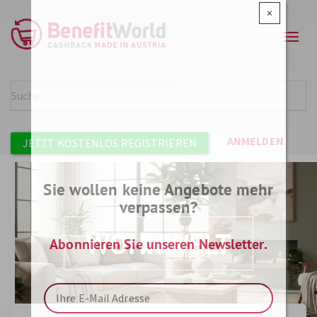
Direkt
×
zum
Navi
Inhalt
aktiv
Suche
SUCH
Benutzermenü
ANMELDEN
JETZT KOSTENLOS REGISTRIEREN
Sie wollen keine Angebote mehr
verpassen?
WOHNWELT
Abonnieren Sie unseren Newsletter.