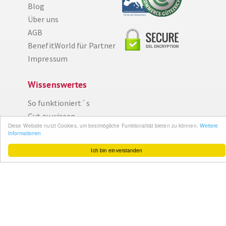
Blog
Über uns
AGB
BenefitWorld für Partner
Impressum
Wissenswertes
So funktioniert´s
Gut zu wissen
Diese Website nutzt Cookies, um bestmögliche Funktionalität bieten zu können.
Weitere
FAQ
Informationen
Cashback maximieren
Ich bin einverstanden
Datenschutz
Service & Support
Ihr Feedback
Kontakt